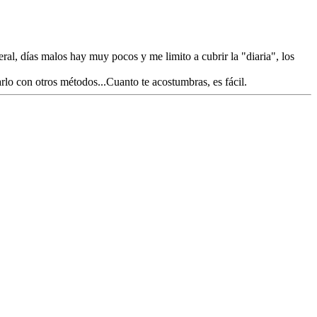
ral, días malos hay muy pocos y me limito a cubrir la "diaria", los
arlo con otros métodos...Cuanto te acostumbras, es fácil.