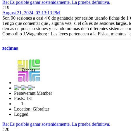
Re: Es posible ganar sostenidamente. La prueba definitiva.
#19
August 21, 2024, 03:13:13 PM
Son 90 sesiones a casi 4 € de ganancia por sesión usando fichas de 1 
Tengo que comentar que , alguna vez, si el día es de sesiones largas, 
demas en pocas sesiones y usando no mas de 5 diferentes sistemas con
Como dijo J.Wagenberg : Las leyes pertenecen a la Física, mientras "el 
zechnas
Perseverant Member
Posts: 181
Location: Gibraltar
Logged
Re: Es posible ganar sostenidamente. La prueba definitiva.
#20