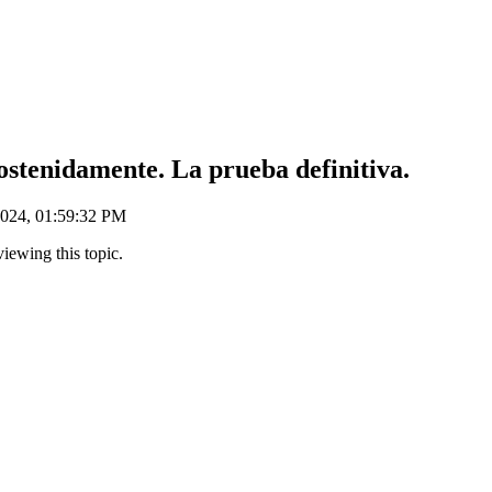
ostenidamente. La prueba definitiva.
 2024, 01:59:32 PM
iewing this topic.