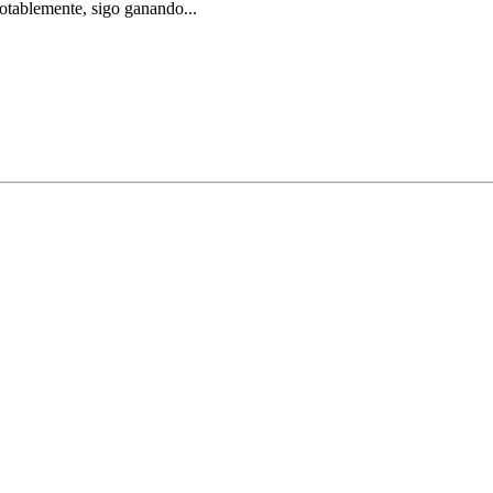
gotablemente, sigo ganando...