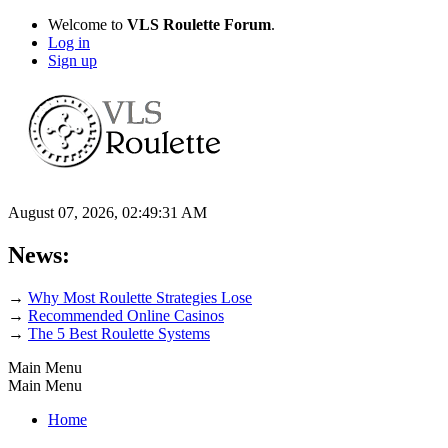
Welcome to
VLS Roulette Forum
.
Log in
Sign up
August 07, 2026, 02:49:31 AM
News:
→
Why Most Roulette Strategies Lose
→
Recommended Online Casinos
→
The 5 Best Roulette Systems
Main Menu
Main Menu
Home